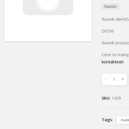
Raonici
Raonik identič
DESNI
Raonik proizvo
Cene su malopr
kontaktirati
-
+
SKU:
1439
Tags:
Huđi