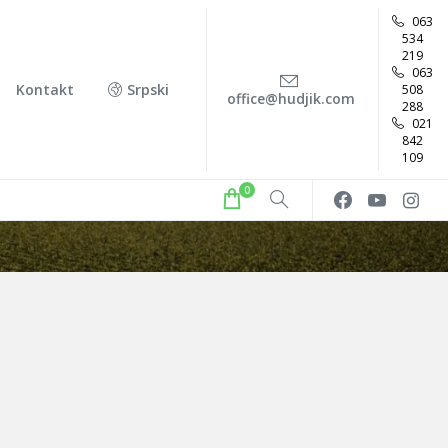
063
534
219
063
Kontakt
Srpski
508
office@hudjik.com
288
021
842
109
0