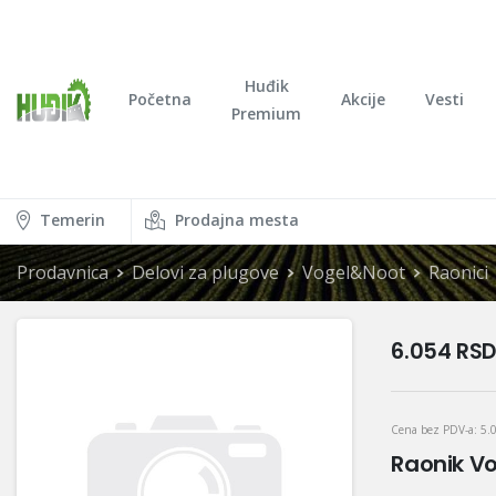
Huđik
Početna
Akcije
Vesti
Premium
Temerin
Prodajna mesta
Prodavnica
Delovi za plugove
Vogel&Noot
Raonici
6.054
RSD
Cena bez PDV-a:
5.
Raonik V