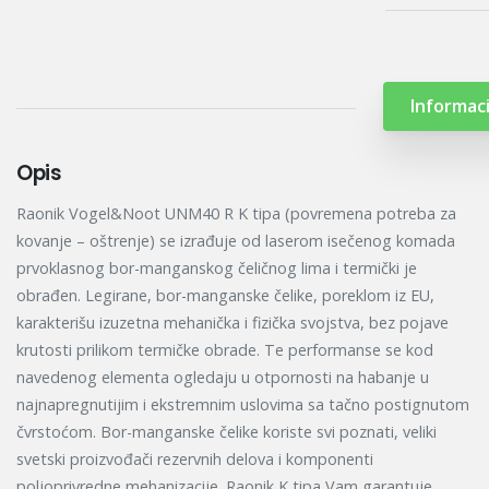
Informaci
Opis
Raonik Vogel&Noot UNM40 R K tipa (povremena potreba za
kovanje – oštrenje) se izrađuje od laserom isečenog komada
prvoklasnog bor-manganskog čeličnog lima i termički je
obrađen. Legirane, bor-manganske čelike, poreklom iz EU,
karakterišu izuzetna mehanička i fizička svojstva, bez pojave
krutosti prilikom termičke obrade. Te performanse se kod
navedenog elementa ogledaju u otpornosti na habanje u
najnapregnutijim i ekstremnim uslovima sa tačno postignutom
čvrstoćom. Bor-manganske čelike koriste svi poznati, veliki
svetski proizvođači rezervnih delova i komponenti
poljoprivredne mehanizacije. Raonik K tipa Vam garantuje