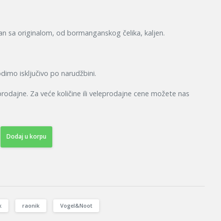
an sa originalom, od bormanganskog čelika, kaljen.
dimo isključivo po narudžbini.
odajne. Za veće količine ili veleprodajne cene možete nas
Dodaj u korpu
k
raonik
Vogel&Noot