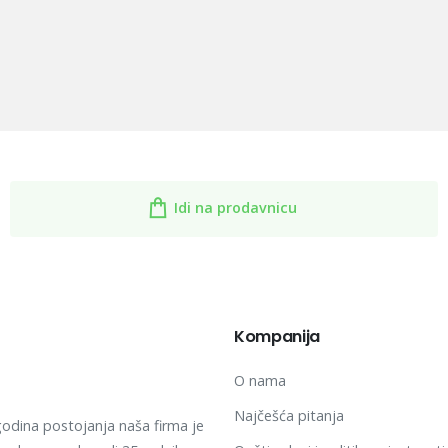
Idi na prodavnicu
Kompanija
O nama
Najčešća pitanja
godina postojanja naša firma je