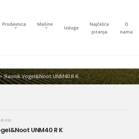
Prodavnica
Mašine
Najčešća
O
Usluge
pitanja
nama
Raonik Vogel&Noot UNM40 R K
045
RSD
ogel&Noot UNM40 R K