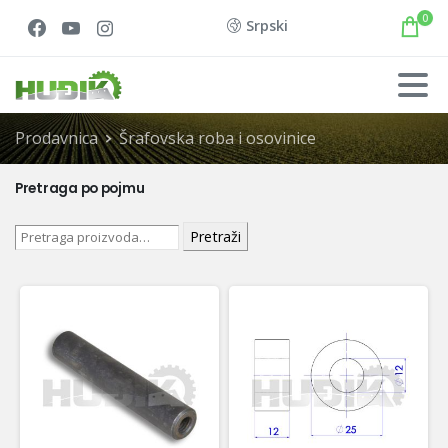
0
Srpski
Prodavnica
Šrafovska roba i osovinice
Pretraga po pojmu
Pretraži