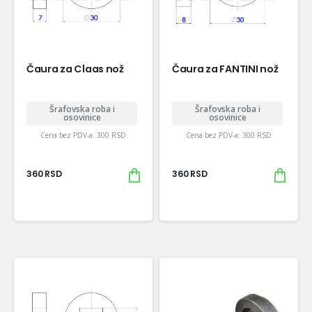
Čaura za Claas nož
Čaura za FANTINI nož
Šrafovska roba i
Šrafovska roba i
osovinice
osovinice
Cena bez PDV-a:
300
RSD
Cena bez PDV-a:
300
RSD
360
RSD
360
RSD