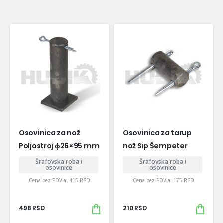
Osovinica za nož
Osovinica za tarup
Poljostroj ɸ26×95 mm
nož Sip Šempeter
Šrafovska roba i
Šrafovska roba i
osovinice
osovinice
Cena bez PDV-a:
415
RSD
Cena bez PDV-a:
175
RSD
498
RSD
210
RSD