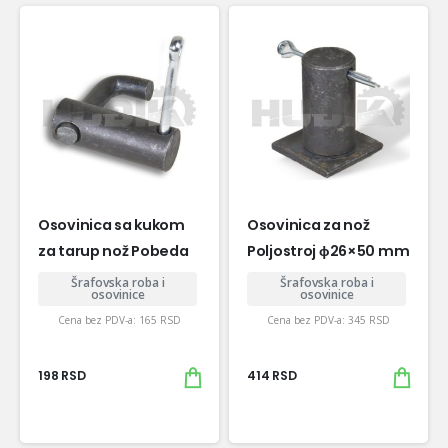
Osovinica sa kukom
Osovinica za nož
za tarup nož Pobeda
Poljostroj ɸ26×50 mm
Šrafovska roba i
Šrafovska roba i
osovinice
osovinice
Cena bez PDV-a:
165
RSD
Cena bez PDV-a:
345
RSD
198
RSD
414
RSD