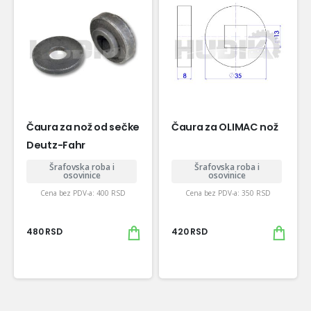
Čaura za nož od sečke
Čaura za OLIMAC nož
Deutz-Fahr
Šrafovska roba i
Šrafovska roba i
osovinice
osovinice
Cena bez PDV-a:
400
RSD
Cena bez PDV-a:
350
RSD
480
RSD
420
RSD