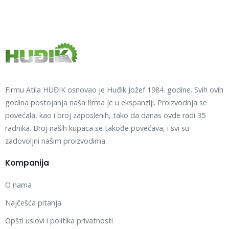
Firmu Atila HUĐIK osnovao je Huđik Jožef 1984. godine. Svih ovih
godina postojanja naša firma je u ekspanziji. Proizvodnja se
povećala, kao i broj zaposlenih, tako da danas ovde radi 35
radnika. Broj naših kupaca se takođe povećava, i svi su
zadovoljni našim proizvodima.
Kompanija
O nama
Najčešća pitanja
Opšti uslovi i politika privatnosti