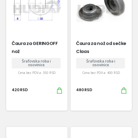
Čaura za GERINGOFF
Čaura za nož od sečke
nož
Claas
Šrafovska roba i
Šrafovska roba i
osovinice
osovinice
Cena bez PDV-a:
350
RSD
Cena bez PDV-a:
400
RSD
420
RSD
480
RSD