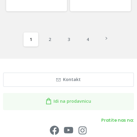
1
2
3
4
Kontakt
Idi na prodavnicu
Pratite nas na: