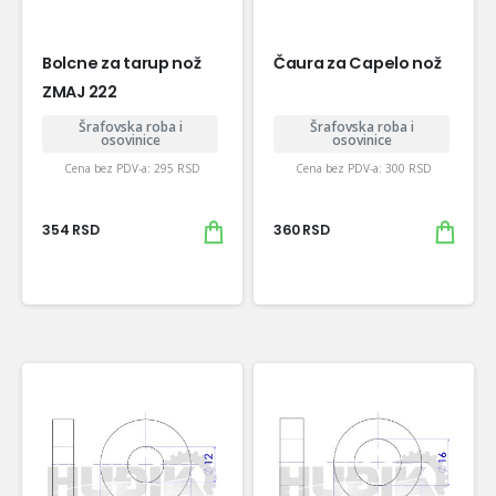
Bolcne za tarup nož
Čaura za Capelo nož
ZMAJ 222
Šrafovska roba i
Šrafovska roba i
osovinice
osovinice
Cena bez PDV-a:
295
RSD
Cena bez PDV-a:
300
RSD
354
RSD
360
RSD