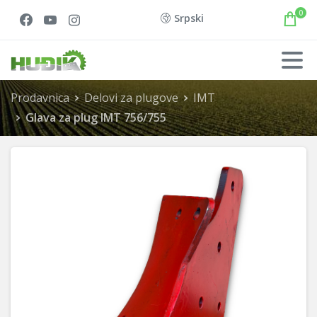
0
Srpski
Prodavnica
Delovi za plugove
IMT
Glava za plug IMT 756/755