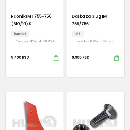
Raonik IMT 755-756
Daska za plug IMT
(610/10) S
755/756
Raonici
IMT
Cena bez PDV-a:
4.500
RSD
Cena bez PDV-a:
5.750
RSD
5.400
RSD
6.900
RSD