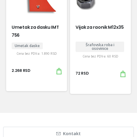
Umetak za dasku IMT
Vijak za raonik M12x35
756
Šrafovska roba i
Umetak daske
osovinice
Cena bez PDV-a:
1.890
RSD
Cena bez PDV-a:
60
RSD
2.268
RSD
72
RSD
Kontakt