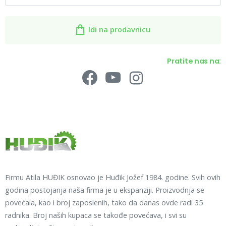
Idi na prodavnicu
Pratite nas na:
Firmu Atila HUĐIK osnovao je Huđik Jožef 1984. godine. Svih ovih
godina postojanja naša firma je u ekspanziji. Proizvodnja se
povećala, kao i broj zaposlenih, tako da danas ovde radi 35
radnika. Broj naših kupaca se takođe povećava, i svi su