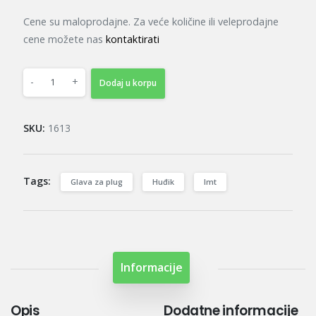
Cene su maloprodajne. Za veće količine ili veleprodajne
cene možete nas
kontaktirati
-
+
Dodaj u korpu
SKU:
1613
Tags:
Glava za plug
Huđik
Imt
Informacije
Opis
Dodatne informacije