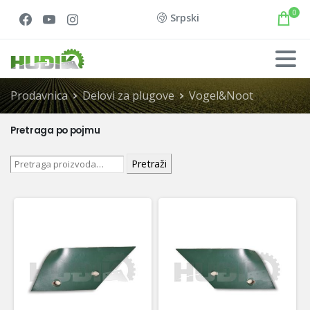
0
Srpski
Prodavnica
Delovi za plugove
Vogel&Noot
Pretraga po pojmu
Pretraži