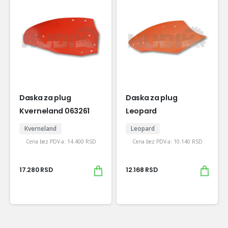
Daska za plug
Daska za plug
Kverneland 063261
Leopard
Kverneland
Leopard
Cena bez PDV-a:
14.400
RSD
Cena bez PDV-a:
10.140
RSD
17.280
RSD
12.168
RSD