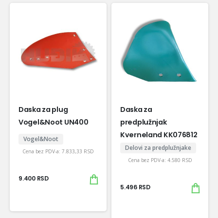
Daska za plug
Daska za
Vogel&Noot UN400
predplužnjak
Kverneland KK076812
Vogel&Noot
Delovi za predplužnjake
Cena bez PDV-a:
7.833,33
RSD
Cena bez PDV-a:
4.580
RSD
9.400
RSD
5.496
RSD