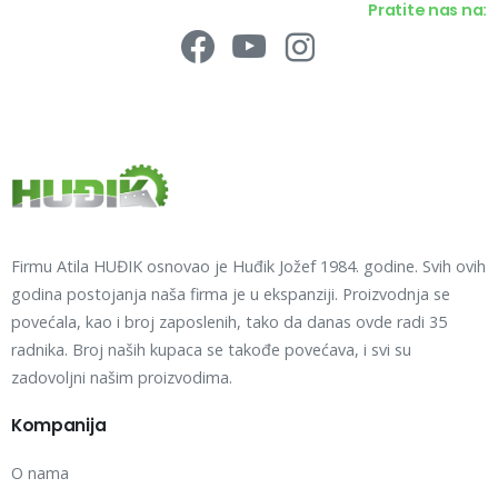
Pratite nas na:
Firmu Atila HUĐIK osnovao je Huđik Jožef 1984. godine. Svih ovih
godina postojanja naša firma je u ekspanziji. Proizvodnja se
povećala, kao i broj zaposlenih, tako da danas ovde radi 35
radnika. Broj naših kupaca se takođe povećava, i svi su
zadovoljni našim proizvodima.
Kompanija
O nama