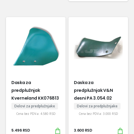
Daska za
Daska za
predplužnjak
predplužnjak V&N
Kverneland KK076813
desni PA 3.054.02
Delovi za predplužnjake
Delovi za predplužnjake
Cena bez PDV-a:
4.580
RSD
Cena bez PDV-a:
3.000
RSD
5.496
RSD
3.600
RSD