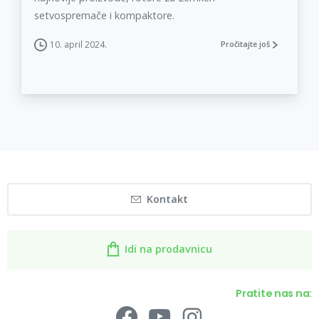
setvospremače i kompaktore.
10. april 2024.
Pročitajte još
Kontakt
Idi na prodavnicu
Pratite nas na: