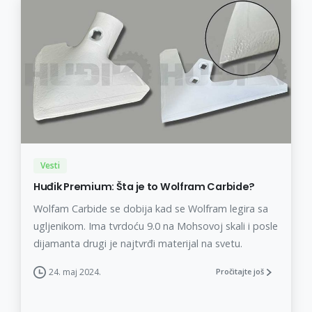
Vesti
Huđik Premium: Šta je to Wolfram Carbide?
Wolfam Carbide se dobija kad se Wolfram legira sa
ugljenikom. Ima tvrdoću 9.0 na Mohsovoj skali i posle
dijamanta drugi je najtvrđi materijal na svetu.
24. maj 2024.
Pročitajte još