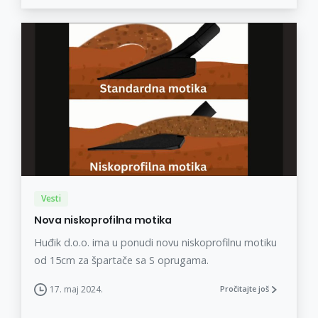
Vesti
Nova niskoprofilna motika
Huđik d.o.o. ima u ponudi novu niskoprofilnu motiku
od 15cm za špartače sa S oprugama.
17. maj 2024.
Pročitajte još