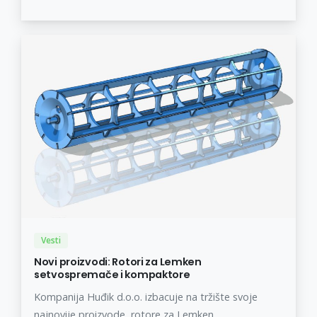
Vesti
Novi proizvodi: Rotori za Lemken
setvospremače i kompaktore
Kompanija Huđik d.o.o. izbacuje na tržište svoje
najnovije proizvode, rotore za Lemken