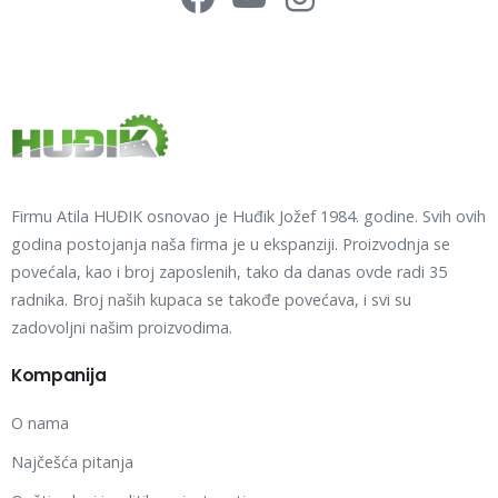
Firmu Atila HUĐIK osnovao je Huđik Jožef 1984. godine. Svih ovih
godina postojanja naša firma je u ekspanziji. Proizvodnja se
povećala, kao i broj zaposlenih, tako da danas ovde radi 35
radnika. Broj naših kupaca se takođe povećava, i svi su
zadovoljni našim proizvodima.
Kompanija
O nama
Najčešća pitanja