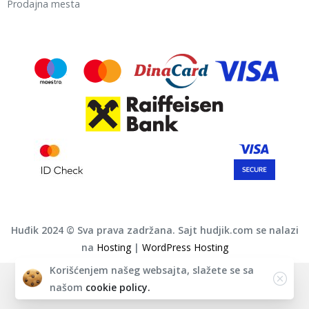
Prodajna mesta
Huđik 2024 © Sva prava zadržana. Sajt hudjik.com se nalazi
na
Hosting
|
WordPress Hosting
Korišćenjem našeg websajta, slažete se sa
English
Deutsch
Magyar
Srpski
našom
cookie policy.