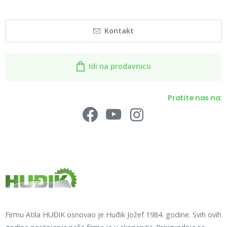
Kontakt
Idi na prodavnicu
Pratite nas na:
Firmu Atila HUĐIK osnovao je Huđik Jožef 1984. godine. Svih ovih