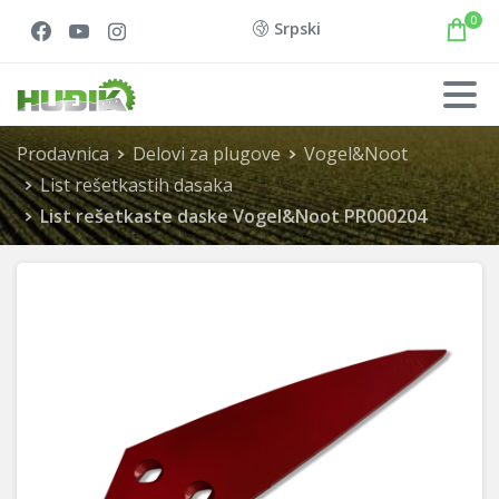
0
Srpski
Prodavnica
Delovi za plugove
Vogel&Noot
List rešetkastih dasaka
List rešetkaste daske Vogel&Noot PR000204