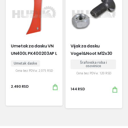
Umetak za dasku VN
Vijak za dasku
UN400L PK400203AP L
Vogel&Noot M12x30
Šrafovska roba i
Umetak daske
osovinice
Cena bez PDV-a:
2.075
RSD
Cena bez PDV-a:
120
RSD
2.490
RSD
144
RSD