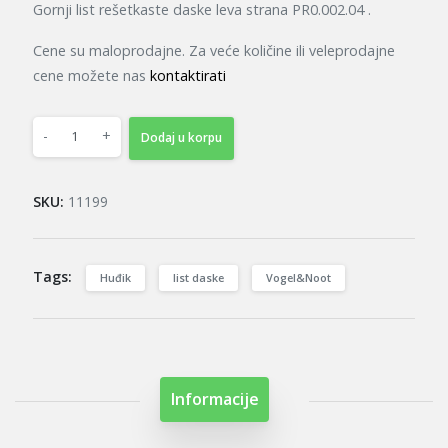
Gornji list rešetkaste daske leva strana
PR0.002.04 .
Cene su maloprodajne. Za veće količine ili veleprodajne
cene možete nas
kontaktirati
-
+
Dodaj u korpu
SKU:
11199
Tags:
Huđik
list daske
Vogel&Noot
Informacije