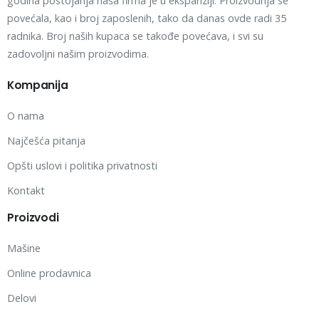
godina postojanja naša firma je u ekspanziji. Proizvodnja se
povećala, kao i broj zaposlenih, tako da danas ovde radi 35
radnika. Broj naših kupaca se takođe povećava, i svi su
zadovoljni našim proizvodima.
Kompanija
O nama
Najčešća pitanja
Opšti uslovi i politika privatnosti
Kontakt
Proizvodi
Mašine
Online prodavnica
Delovi