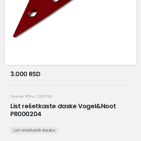
3.000
RSD
Cena bez PDV-a:
2.500
RSD
List rešetkaste daske Vogel&Noot
PR000204
List rešetkastih dasaka