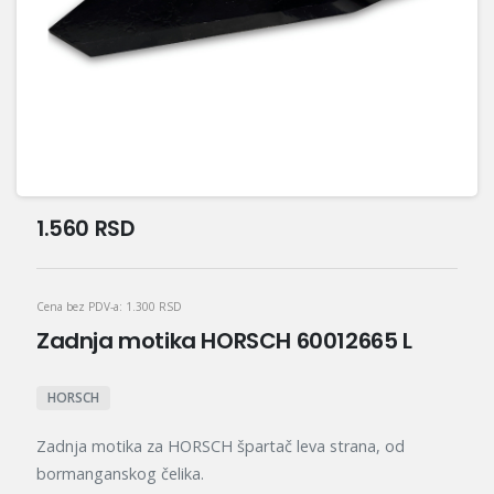
1.560
RSD
Cena bez PDV-a:
1.300
RSD
Zadnja motika HORSCH 60012665 L
HORSCH
Zadnja motika za HORSCH špartač leva strana, od
bormanganskog čelika.