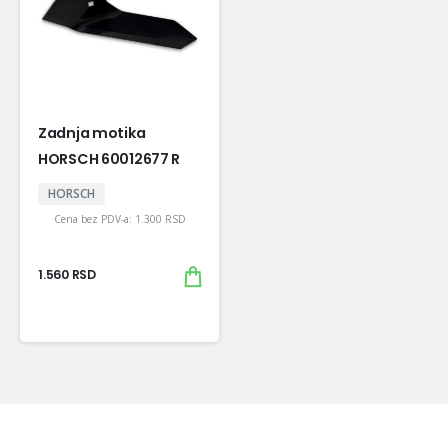
Zadnja motika
HORSCH 60012677 R
HORSCH
Cena bez PDV-a:
1.300
RSD
1.560
RSD