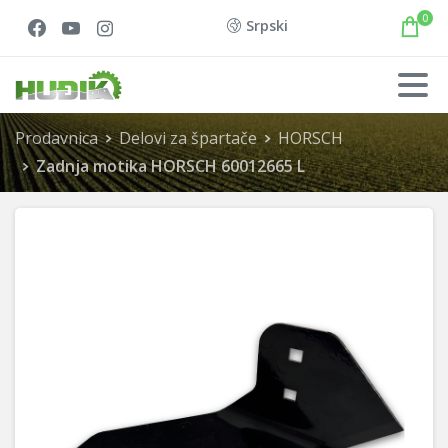
0
Srpski
Prodavnica
Delovi za špartače
HORSCH
Zadnja motika HORSCH 60012665 L