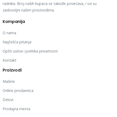
radnika. Broj naših kupaca se takođe povećava, i svi su
zadovoljni našim proizvodima.
Kompanija
O nama
Najčešća pitanja
Opšti uslovi i politika privatnosti
Kontakt
Proizvodi
Mašine
Online prodavnica
Delovi
Prodajna mesta