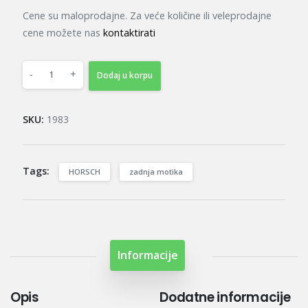
Cene su maloprodajne. Za veće količine ili veleprodajne
cene možete nas
kontaktirati
-
+
Dodaj u korpu
SKU:
1983
Tags:
HORSCH
zadnja motika
Informacije
Opis
Dodatne informacije