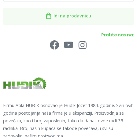
Idi na prodavnicu
Pratite nas na:
Firmu Atila HUĐIK osnovao je Huđik Jožef 1984. godine. Svih ovih
godina postojanja naša firma je u ekspanziji. Proizvodnja se
povećala, kao i broj zaposlenih, tako da danas ovde radi 35
radnika. Broj naših kupaca se takođe povećava, i svi su
zadovoljni našim proizvodima.