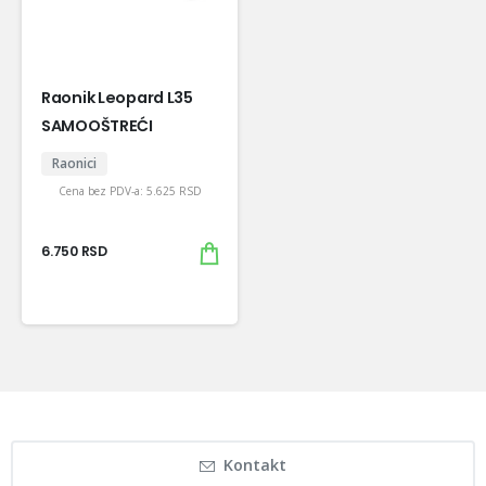
Raonik Leopard L35
SAMOOŠTREĆI
Raonici
Cena bez PDV-a:
5.625
RSD
6.750
RSD
Kontakt