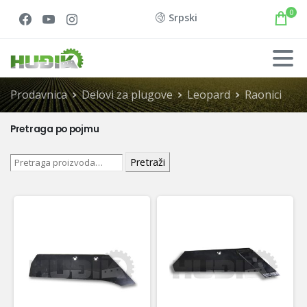
0
Srpski
Prodavnica
Delovi za plugove
Leopard
Raonici
Pretraga po pojmu
Pretraži