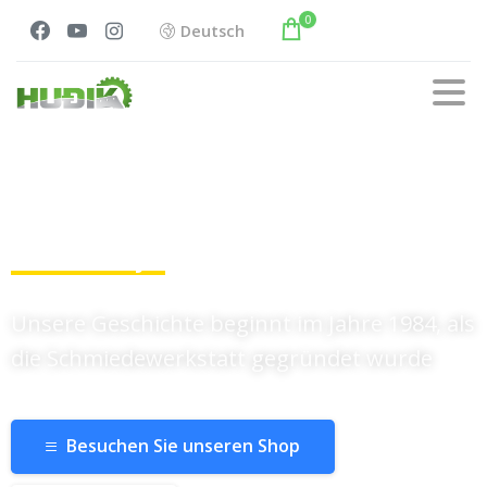
0
Deutsch
Atila Hudjik
PR Hudjik
- Temerin
Unsere Geschichte beginnt im Jahre 1984, als
die Schmiedewerkstatt gegründet wurde
Besuchen Sie unseren Shop