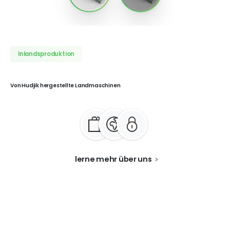
Inlandsproduktion
Von
Hudjik
hergestellte
Landmaschinen
lerne mehr über uns