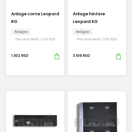
Anlage vorne Leopard
Anlage hintere
RG
Leopard KG
Anlagen
Anlagen
Preis ohne MwSt:
1.610
RSD
Preis ohne MwSt:
2.930
RSD
1.932
RSD
3.516
RSD