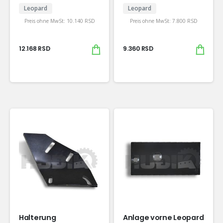
Leopard
Leopard
Preis ohne MwSt:
10.140
RSD
Preis ohne MwSt:
7.800
RSD
12.168
RSD
9.360
RSD
Halterung
Anlage vorne Leopard