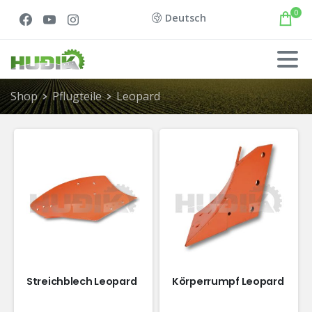
0
Deutsch
Shop
Pflugteile
Leopard
Streichblech Leopard
Körperrumpf Leopard