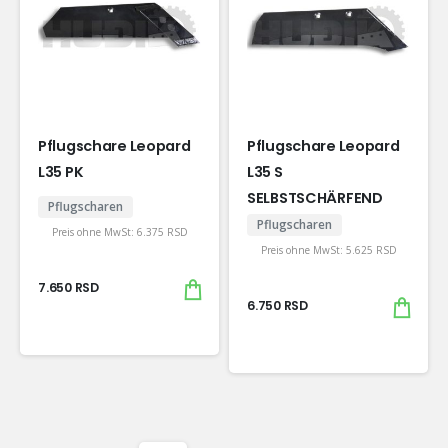
Pflugschare Leopard
Pflugschare Leopard
L35 PK
L35 S
SELBSTSCHÄRFEND
Pflugscharen
Pflugscharen
Preis ohne MwSt:
6.375
RSD
Preis ohne MwSt:
5.625
RSD
7.650
RSD
6.750
RSD