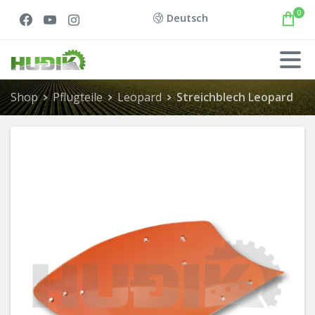
0
Deutsch
Shop
Pflugteile
Leopard
Streichblech Leopard