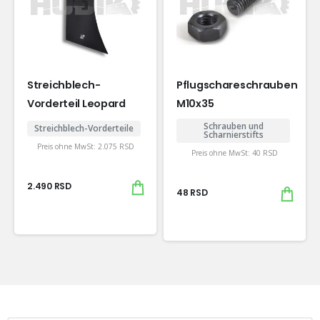
Streichblech-
Pflugschareschrauben
Vorderteil Leopard
M10x35
Schrauben und
Streichblech-Vorderteile
Scharnierstifts
Preis ohne MwSt:
2.075
RSD
Preis ohne MwSt:
40
RSD
2.490
RSD
48
RSD