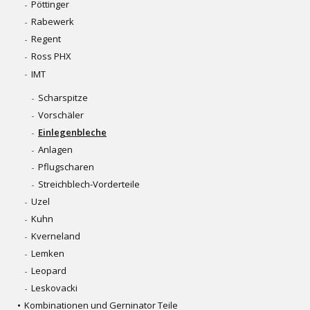
Pöttinger
Rabewerk
Regent
Ross PHX
IMT
Scharspitze
Vorschäler
Einlegenbleche
Anlagen
Pflugscharen
Streichblech-Vorderteile
Uzel
Kuhn
Kverneland
Lemken
Leopard
Leskovacki
Kombinationen und Gerninator Teile