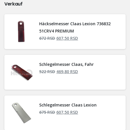
Verkauf
Häckselmesser Claas Lexion 736832
51CRV4 PREMIUM
672
RSD
607,50
RSD
Schlegelmesser Claas, Fahr
522
RSD
469,80
RSD
Schlegelmesser Claas Lexion
675
RSD
607,50
RSD