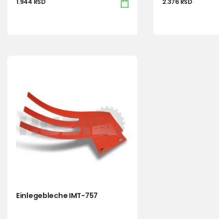
1.944
RSD
2.376
RSD
Einlegebleche IMT-757