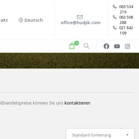
063 534
219
063 508
takt
Deutsch
office@hudjik.com
288
021 842
109
0
roßhandelspreise können Sie uns
kontaktieren
Standard-Sortierung