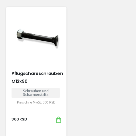
Pflugschareschrauben
M12x90
Schrauben und
Scharnierstifts
Preis ohne MwSt:
300
RSD
360
RSD