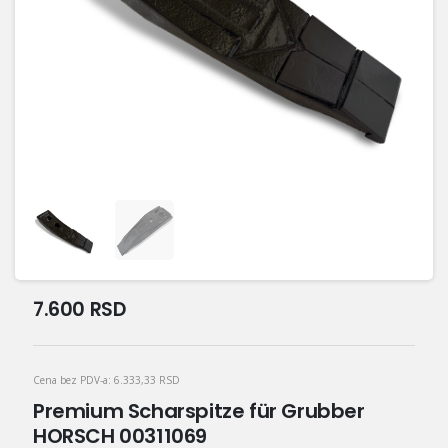
7.600
RSD
Cena bez PDV-a:
6.333,33
RSD
Premium Scharspitze für Grubber
HORSCH 00311069