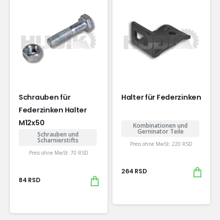
Schrauben für
Halter für Federzinken
Federzinken Halter
M12x50
Kombinationen und
Gerninator Teile
Schrauben und
Scharnierstifts
Preis ohne MwSt:
220
RSD
Preis ohne MwSt:
70
RSD
264
RSD
84
RSD