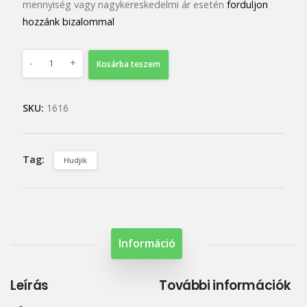
mennyiség vagy nagykereskedelmi ár esetén
forduljon
hozzánk bizalommal
-
+
Kosárba teszem
SKU:
1616
Tag:
Hudjik
Információ
Leírás
További információk