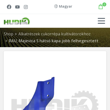
0
Magyar
Shop
Alkatrészek cukorrépa kultivátorokhoz
RAU, Majevica S hátsó kapa jobb felhegesztett