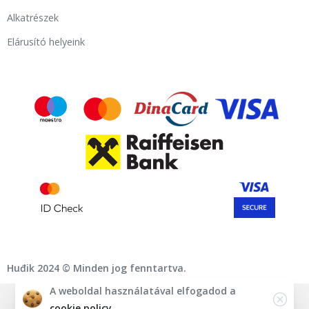
Alkatrészek
Elárusító helyeink
Huđik 2024 © Minden jog fenntartva.
A weboldal használatával elfogadod a
English
Deutsch
Magyar
Srpski
cookie policy.