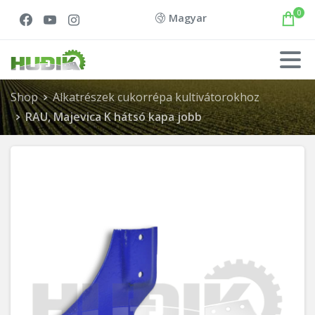
0
Magyar
Shop
Alkatrészek cukorrépa kultivátorokhoz
RAU, Majevica K hátsó kapa jobb