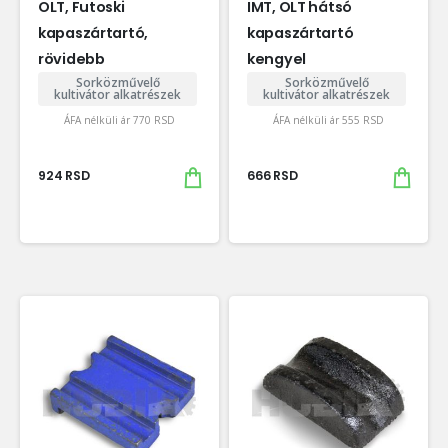
OLT, Futoski
IMT, OLT hátsó
kapaszártartó,
kapaszártartó
rövidebb
kengyel
Sorközművelő
Sorközművelő
kultivátor alkatrészek
kultivátor alkatrészek
ÁFA nélküli ár
770
RSD
ÁFA nélküli ár
555
RSD
924
RSD
666
RSD