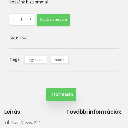
hozzánk bizalommal
-
+
Kosárba teszem
SKU:
1543
Tags:
egy kapa
Hudjik
Információ
Leírás
További információk
Post Views:
221