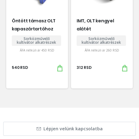
Öntött támasz OLT
IMT, OLT kengyel
kapaszártartóhoz
alátét
Sorközművelő
Sorközművelő
kultivátor alkatrészek
kultivátor alkatrészek
ÁFA nélküli ár
450
RSD
ÁFA nélküli ár
260
RSD
540
RSD
312
RSD
Lépjen velünk kapcsolatba