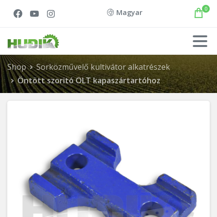
0
Magyar
Shop
Sorközművelő kultivátor alkatrészek
Öntött szoritó OLT kapaszártartóhoz