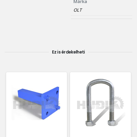
Márka
OLT
Ez is érdekelheti