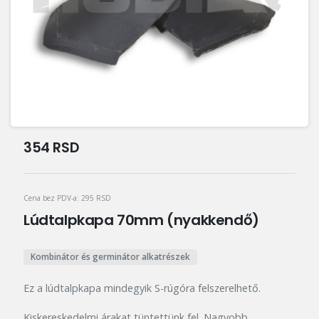
354
RSD
Cena bez PDV-a:
295
RSD
Lúdtalpkapa 70mm (nyakkendő)
Kombinátor és germinátor alkatrészek
Ez a lúdtalpkapa mindegyik S-rúgóra felszerelhető.
Kiskereskedelmi árakat tüntettünk fel. Nagyobb