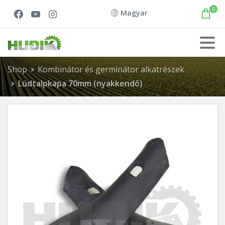
0
Magyar
Shop
Kombinátor és germinátor alkatrészek
Lúdtalpkapa 70mm (nyakkendő)