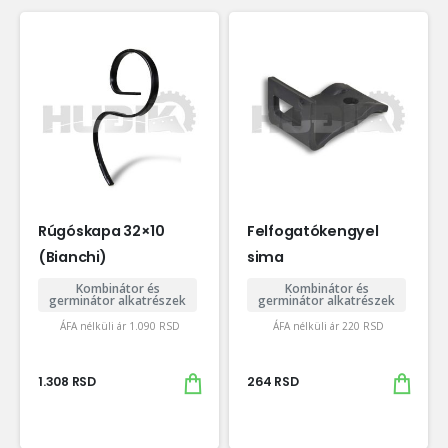
Rúgóskapa 32×10
Felfogatókengyel
(Bianchi)
sima
Kombinátor és
Kombinátor és
germinátor alkatrészek
germinátor alkatrészek
ÁFA nélküli ár
1.090
RSD
ÁFA nélküli ár
220
RSD
1.308
RSD
264
RSD