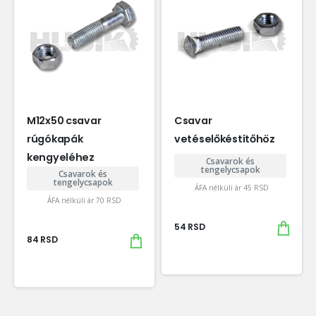
M12x50 csavar
Csavar
rúgókapák
vetéselőkéstítőhöz
kengyeléhez
Csavarok és
tengelycsapok
Csavarok és
tengelycsapok
ÁFA nélküli ár
45
RSD
ÁFA nélküli ár
70
RSD
54
RSD
84
RSD