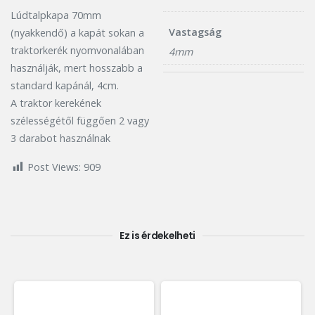
Lúdtalpkapa 70mm
Vastagság
(nyakkendő) a kapát sokan a
traktorkerék nyomvonalában
4mm
használják, mert hosszabb a
standard kapánál, 4cm.
A traktor kerekének
szélességétől függően 2 vagy
3 darabot használnak
Post Views:
909
Ez is érdekelheti