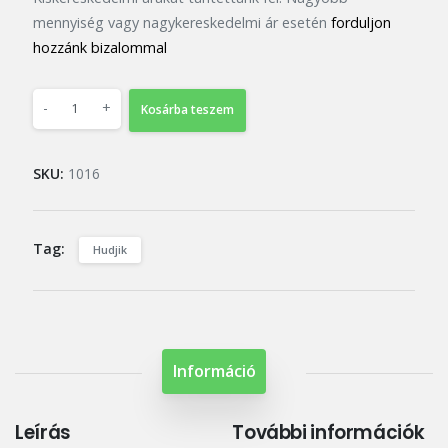
mennyiség vagy nagykereskedelmi ár esetén
forduljon
hozzánk bizalommal
-
+
Kosárba teszem
SKU:
1016
Tag:
Hudjik
Információ
Leírás
További információk