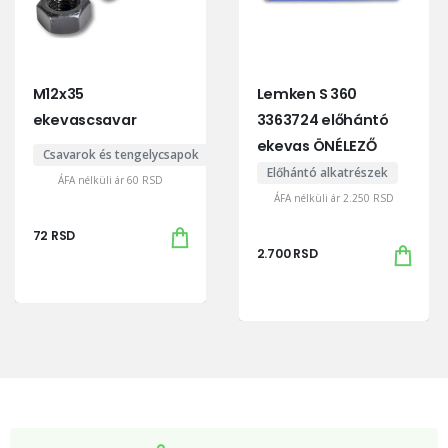
M12x35
Lemken S 360
ekevascsavar
3363724 előhántó
ekevas ÖNÉLEZŐ
Csavarok és tengelycsapok
Előhántó alkatrészek
ÁFA nélküli ár
60
RSD
ÁFA nélküli ár
2.250
RSD
72
RSD
2.700
RSD