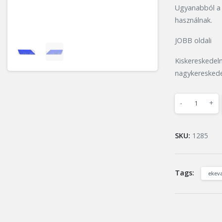
Ugyanabból a B
használnak.
JOBB oldali
Kiskereskedel
nagykereskede
-
+
SKU:
1285
Tags:
ekev