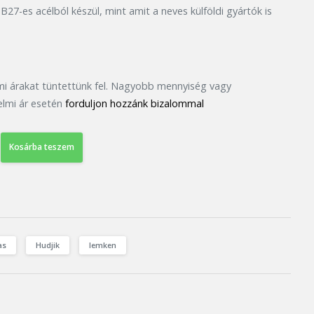
27-es acélból készül, mint amit a neves külföldi gyártók is
mi árakat tüntettünk fel. Nagyobb mennyiség vagy
lmi ár esetén
forduljon hozzánk bizalommal
Kosárba teszem
as
Hudjik
lemken