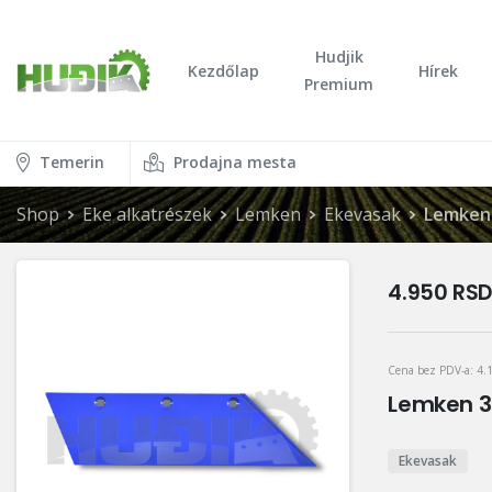
Hudjik
Kezdőlap
Hírek
Premium
Temerin
Prodajna mesta
Shop
Eke alkatrészek
Lemken
Ekevasak
Lemken 
4.950
RSD
Cena bez PDV-a:
4.
Lemken 3
Ekevasak