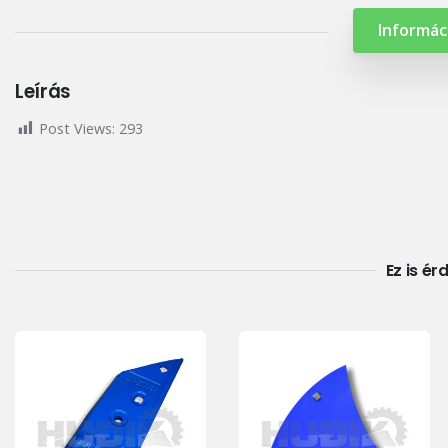
Informác
Leírás
Post Views:
293
Ez is ér