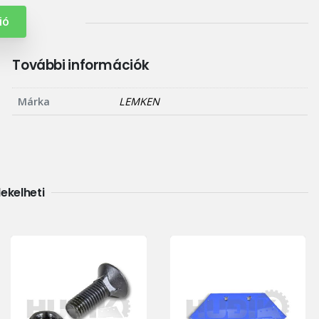
ió
További információk
Márka
LEMKEN
dekelheti