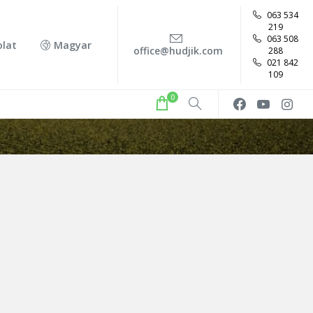
063 534
219
063 508
olat
Magyar
office@hudjik.com
288
021 842
109
0