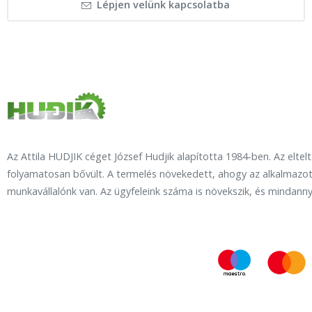
Lépjen velünk kapcsolatba
Az Attila HUDJIK céget József Hudjik alapította 1984-ben. Az eltel
folyamatosan bővült. A termelés növekedett, ahogy az alkalmazot
munkavállalónk van. Az ügyfeleink száma is növekszik, és mindanny