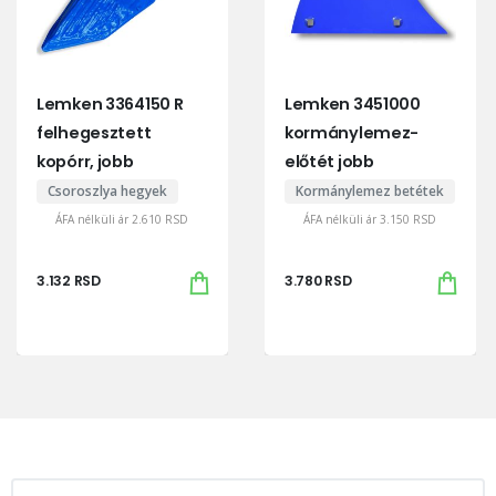
Lemken 3364150 R
Lemken 3451000
felhegesztett
kormánylemez-
kopórr, jobb
előtét jobb
Csoroszlya hegyek
Kormánylemez betétek
ÁFA nélküli ár
2.610
RSD
ÁFA nélküli ár
3.150
RSD
3.132
RSD
3.780
RSD