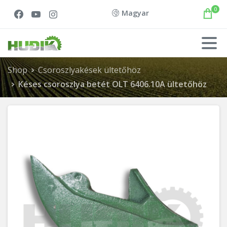
0
Magyar
Shop
Csoroszlyakések ültetőhöz
Késes csoroszlya betét OLT 6406.10A ültetőhöz