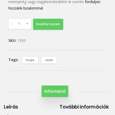
mennyiség vagy nagykereskedelmi ár esetén
forduljon
hozzánk bizalommal
-
+
Kosárba teszem
SKU:
1393
Tags:
Hudjik
ültető
Információ
Leírás
További információk