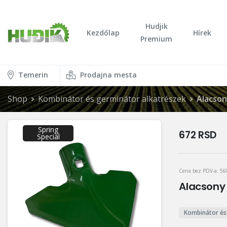
Hudjik
Kezdőlap
Hírek
Premium
Temerin
Prodajna mesta
Shop
Kombinátor és germinátor alkatrészek
Alacson
Spring
672
RSD
Special
Cena bez PDV-a:
5
Alacsony 
Kombinátor és