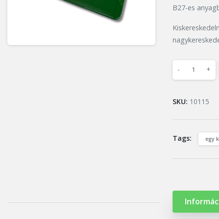
B27-es anyagbó
Kiskereskedel
nagykereskede
-
+
SKU:
10115
Tags:
egy 
Informác