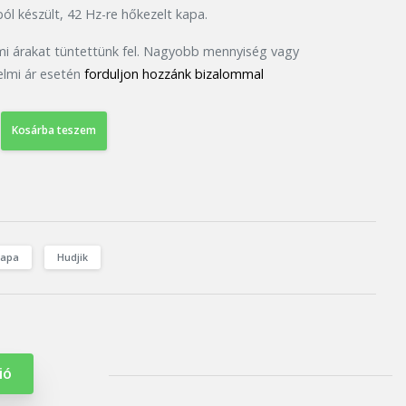
l készült, 42 Hz-re hőkezelt kapa.
mi árakat tüntettünk fel. Nagyobb mennyiség vagy
lmi ár esetén
forduljon hozzánk bizalommal
Kosárba teszem
kapa
Hudjik
ió