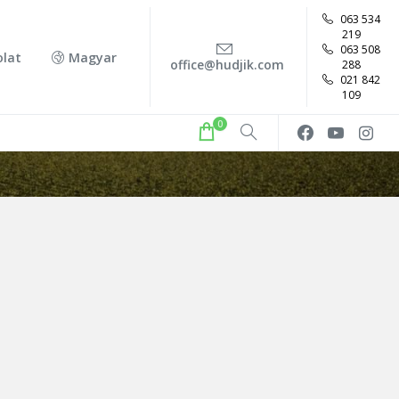
063 534
219
063 508
olat
Magyar
office@hudjik.com
288
021 842
109
0