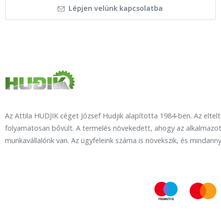
Lépjen velünk kapcsolatba
Az Attila HUDJIK céget József Hudjik alapította 1984-ben. Az eltel
folyamatosan bővült. A termelés növekedett, ahogy az alkalmazot
munkavállalónk van. Az ügyfeleink száma is növekszik, és mindanny