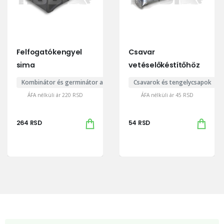
Felfogatókengyel
Csavar
sima
vetéselőkéstítőhöz
Kombinátor és germinátor alkatrészek
Csavarok és tengelycsapok
ÁFA nélküli ár
220
RSD
ÁFA nélküli ár
45
RSD
264
RSD
54
RSD