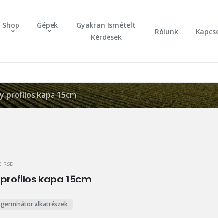
Shop
Gépek
Gyakran Ismételt
Rólunk
Kapcs
Kérdések
y profilos kapa 15cm
60
RSD
profilos kapa 15cm
 germinátor alkatrészek