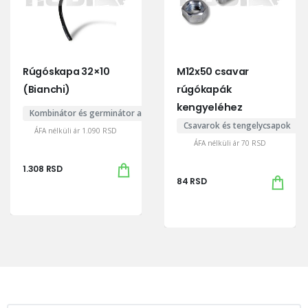
Rúgóskapa 32×10
M12x50 csavar
(Bianchi)
rúgókapák
kengyeléhez
Kombinátor és germinátor alkatrészek
Csavarok és tengelycsapok
ÁFA nélküli ár
1.090
RSD
ÁFA nélküli ár
70
RSD
1.308
RSD
84
RSD