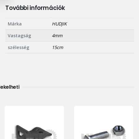
További információk
Márka
HUDJIK
Vastagság
4mm
szélesség
15cm
dekelheti