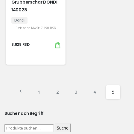
Grubberschar DONDI
140028
Dondi
Preis ohne MwSt:
7.190
RSD
8.628
RSD
1
2
3
4
5
Suche nach Begriff
Suche