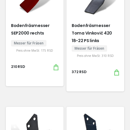
Bodenfräsmesser
Bodenfräsmesser
SEP2000 rechts
Toma Vinković 420
18-22 PS links
Messer für Fräsen
Messer für Fräsen
Preis ohne MwSt:
175
RSD
Preis ohne MwSt:
310
RSD
210
RSD
372
RSD