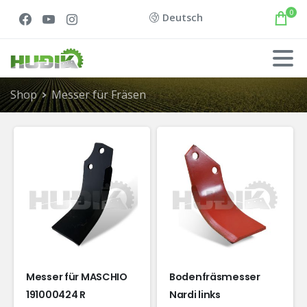
0
Deutsch
Shop
Messer für Fräsen
Messer für MASCHIO
Bodenfräsmesser
191000424 R
Nardi links