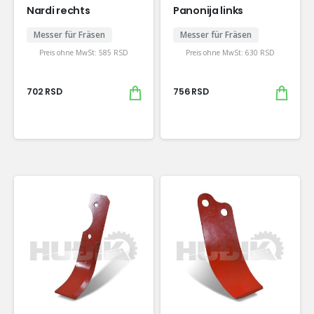
Nardi rechts
Panonija links
Messer für Fräsen
Messer für Fräsen
Preis ohne MwSt:
585
RSD
Preis ohne MwSt:
630
RSD
702
RSD
756
RSD